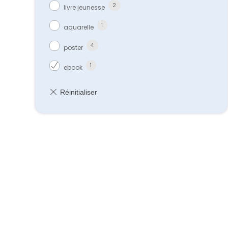
2
livre jeunesse
1
aquarelle
4
poster
1
ebook