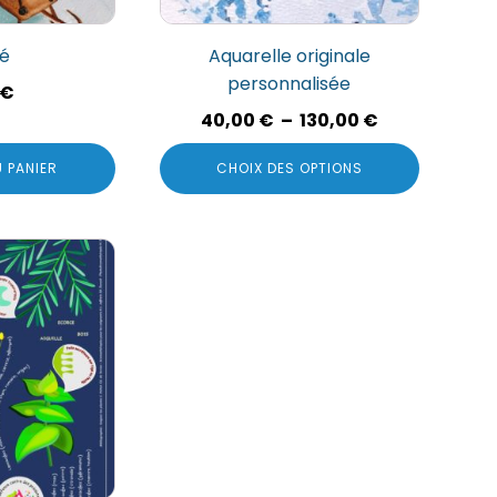
choisies
sur
aé
Aquarelle originale
la
personnalisée
€
page
Plage
40,00
€
–
130,00
€
du
de
produit
 PANIER
CHOIX DES OPTIONS
prix :
40,00 €
à
130,00 €