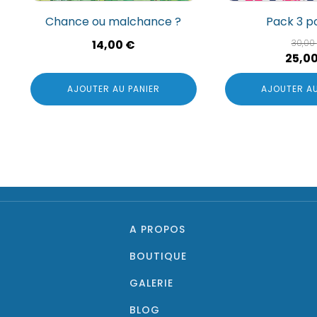
Chance ou malchance ?
Pack 3 p
14,00
€
30,00
Le
25,0
prix
AJOUTER AU PANIER
AJOUTER AU
initia
était 
30,00
A PROPOS
BOUTIQUE
GALERIE
BLOG