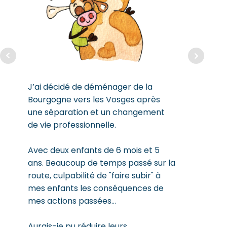
formatio
l’animati
Stoïcien
venues c
boulimie
spiritua
personne
J’ai décidé de déménager de la
Bourgogne vers les Vosges après
une séparation et un changement
de vie professionnelle.
Avec deux enfants de 6 mois et 5
ans. Beaucoup de temps passé sur la
route, culpabilité de "faire subir" à
mes enfants les conséquences de
mes actions passées…
Aurais-je pu réduire leurs