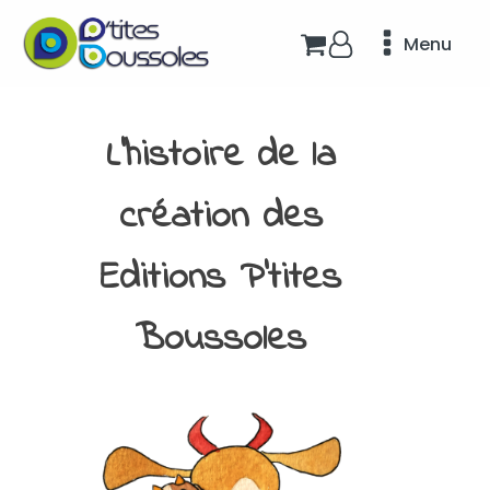
Menu
L’histoire de la
création des
Editions P’tites
Boussoles
J’ai alor
Stoïcienn
obscurs 
clés prat
Des lect